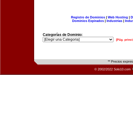
Registro de Dominios
|
Web Hosting
|
D
Dominios Expirados
|
Industrias
|
Indu
Categorías de Dominio:
[Pág. princi
** Precios expre
© 2002/2022 Solo10.com