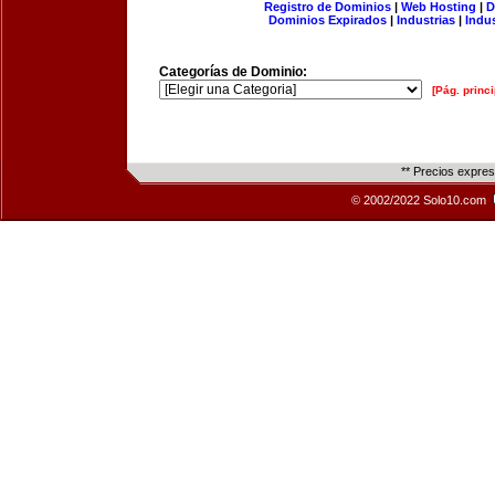
Registro de Dominios
|
Web Hosting
|
D
Dominios Expirados
|
Industrias
|
Indu
Categorías de Dominio:
[Pág. princi
** Precios expre
© 2002/2022 Solo10.com