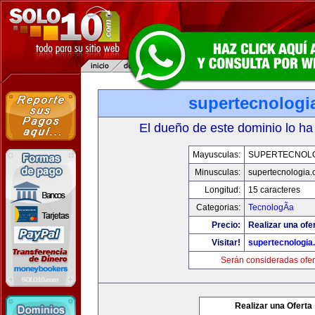
supertecnologi
El dueño de este dominio lo ha
Mayusculas:
SUPERTECNOL
Minusculas:
supertecnologia
Longitud:
15 caracteres
Categorias:
TecnologÃ­a
Precio:
Realizar una ofe
Visitar!
supertecnologia
Serán consideradas ofer
Realizar una Oferta