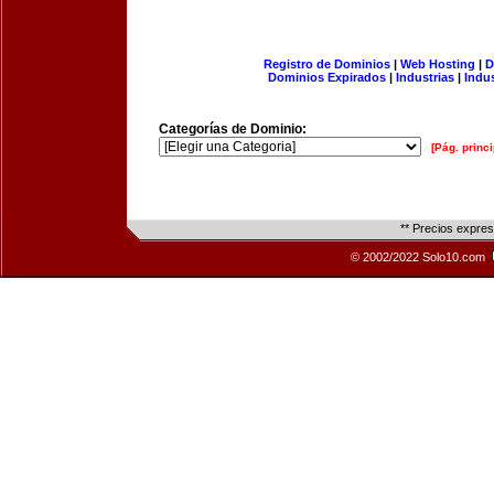
Registro de Dominios
|
Web Hosting
|
D
Dominios Expirados
|
Industrias
|
Indu
Categorías de Dominio:
[Pág. princi
** Precios expre
© 2002/2022 Solo10.com