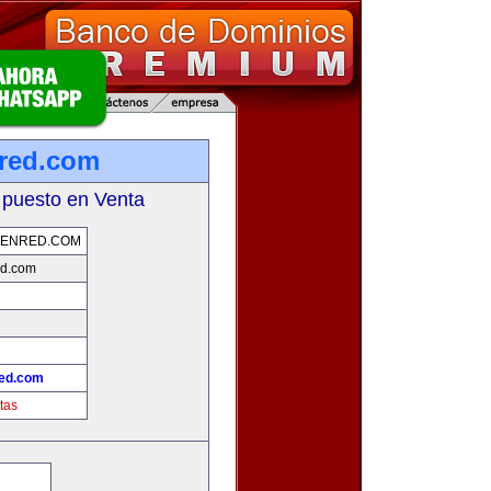
red.com
 puesto en Venta
ENRED.COM
d.com
ed.com
tas