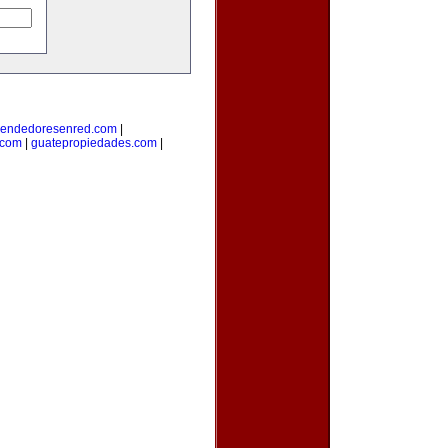
endedoresenred.com
|
.com
|
guatepropiedades.com
|