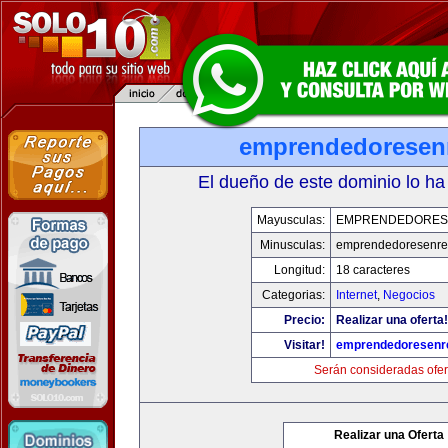
emprendedoresen
El dueño de este dominio lo ha
Mayusculas:
EMPRENDEDORES
Minusculas:
emprendedoresenre
Longitud:
18 caracteres
Categorias:
Internet
,
Negocios
Precio:
Realizar una oferta!
Visitar!
emprendedoresenr
Serán consideradas ofer
Realizar una Oferta