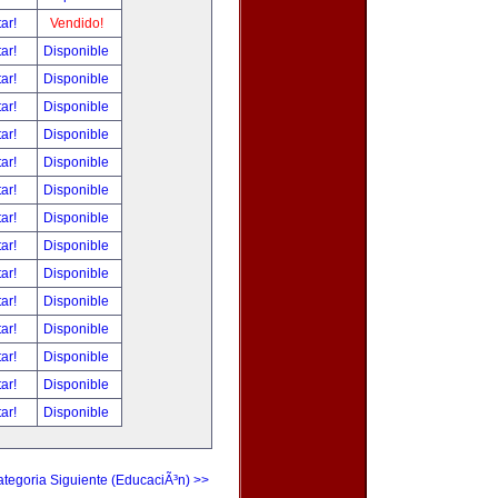
tar!
Vendido!
tar!
Disponible
tar!
Disponible
tar!
Disponible
tar!
Disponible
tar!
Disponible
tar!
Disponible
tar!
Disponible
tar!
Disponible
tar!
Disponible
tar!
Disponible
tar!
Disponible
tar!
Disponible
tar!
Disponible
tar!
Disponible
tegoria Siguiente (EducaciÃ³n) >>