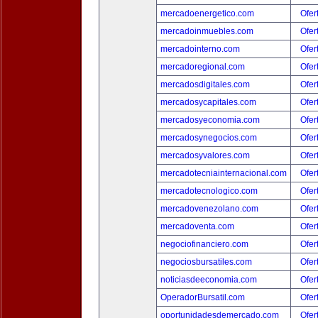
mercadoenergetico.com
Ofer
mercadoinmuebles.com
Ofer
mercadointerno.com
Ofer
mercadoregional.com
Ofer
mercadosdigitales.com
Ofer
mercadosycapitales.com
Ofer
mercadosyeconomia.com
Ofer
mercadosynegocios.com
Ofer
mercadosyvalores.com
Ofer
mercadotecniainternacional.com
Ofer
mercadotecnologico.com
Ofer
mercadovenezolano.com
Ofer
mercadoventa.com
Ofer
negociofinanciero.com
Ofer
negociosbursatiles.com
Ofer
noticiasdeeconomia.com
Ofer
OperadorBursatil.com
Ofer
oportunidadesdemercado.com
Ofer