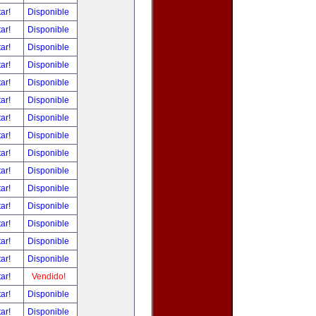
tar!
Disponible
tar!
Disponible
tar!
Disponible
tar!
Disponible
tar!
Disponible
tar!
Disponible
tar!
Disponible
tar!
Disponible
tar!
Disponible
tar!
Disponible
tar!
Disponible
tar!
Disponible
tar!
Disponible
tar!
Disponible
tar!
Disponible
tar!
Vendido!
tar!
Disponible
tar!
Disponible