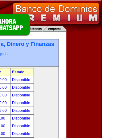
, Dinero y Finanzas
oría.
o
Estado
0.00
Disponible
0.00
Disponible
0.00
Disponible
0.00
Disponible
9.00
Disponible
.00
Disponible
.00
Disponible
.00
Disponible